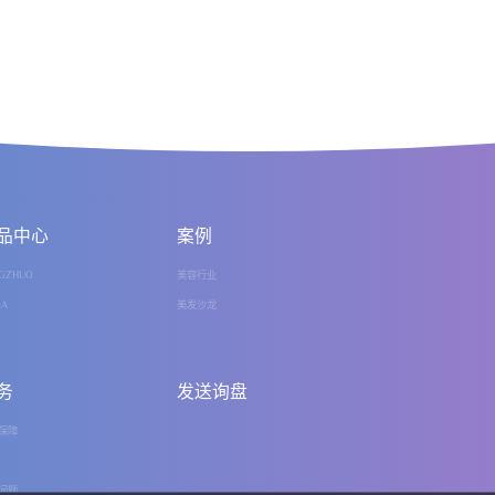
品中心
案例
GZHUO
美容行业
IA
美发沙龙
务
发送询盘
保障
问题