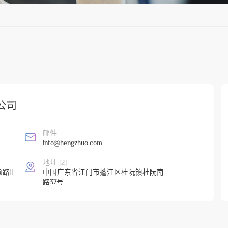
公司
邮件
8
info@hengzhuo.com
地址 [2]
路11
中国广东省江门市蓬江区杜阮镇杜阮南
路37号