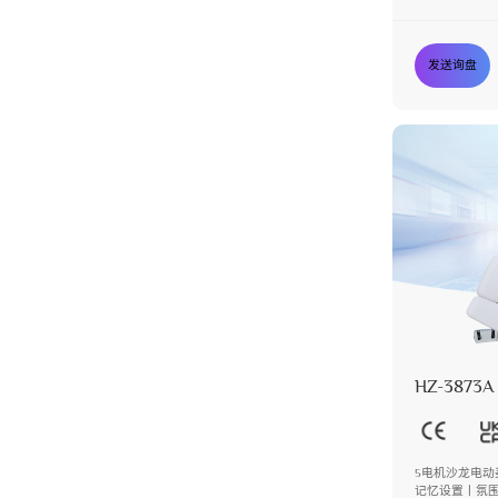
倾
发送询盘
HZ-3873A
5电机沙龙电动
记忆设置丨氛