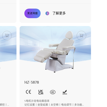
了解更多
发送询盘
HZ-3878
5电机沙龙电动美容床
脚控丨后
记忆设置丨坐垫延展丨太空棉丨电动调节丨多功能枕