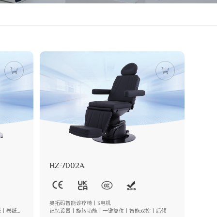
HZ-7002A
奥拓码智能诊疗椅丨3电机
托丨卷纸架
记忆设置丨旋转功能丨一键复位丨智能双控丨后倾