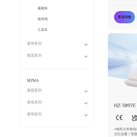
控丨后倾
美睫床
发送询盘
技师椅
工具车
美甲系列
美发系列
SONIA
美容系列
身体系列
HZ-3897E
美甲系列
4电机沙龙电动
记忆设置丨氛