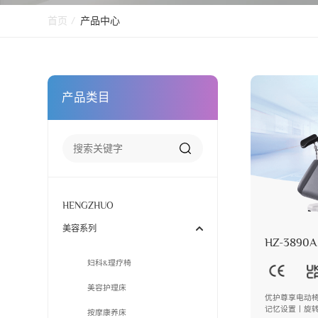
首页
/
产品中心
产品类目
HENGZHUO
美容系列
HZ-3890A
妇科&理疗椅
美容护理床
优护尊享电动椅
记忆设置丨旋
按摩康养床