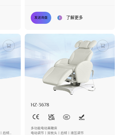
丨按键操控
了解更多
发送询盘
HZ-3678
多功能电动美睫床
丨后倾丨
电动调节丨双枕头丨后倾丨液压调节