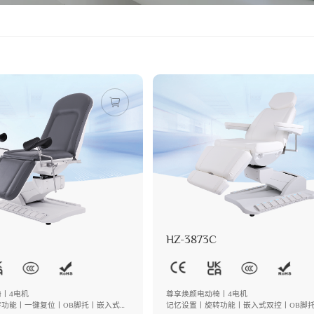
HZ-3873C
丨4电机
尊享焕颜电动椅丨4电机
转功能丨一键复位丨OB脚托丨嵌入式双
记忆设置丨旋转功能丨嵌入式双控丨OB脚