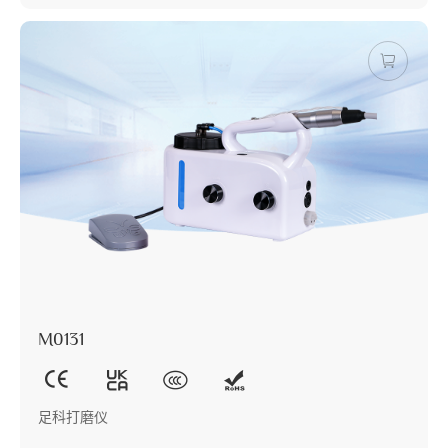
M0131
足科打磨仪