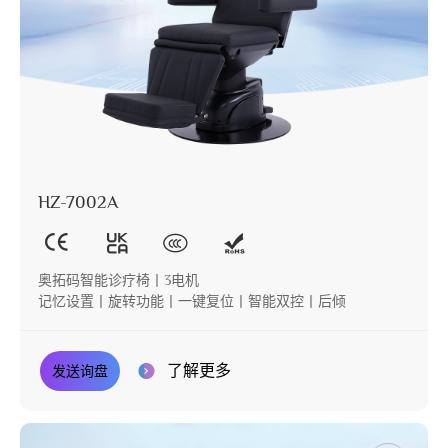
HZ-7002A
奥拓码智能诊疗椅丨3电机
记忆设置丨旋转功能丨一键复位丨智能双控丨后倾
了解更多
发送询盘