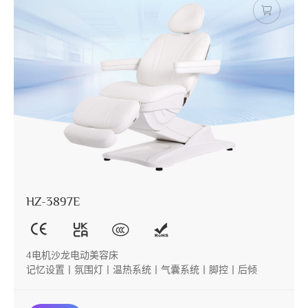
HZ-3897E
4电机沙龙电动美容床
记忆设置丨氛围灯丨温热系统丨气囊系统丨脚控丨后倾