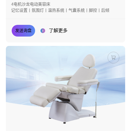
4电机沙龙电动美容床
记忆设置丨氛围灯丨温热系统丨气囊系统丨脚控丨后倾
了解更多
发送询盘