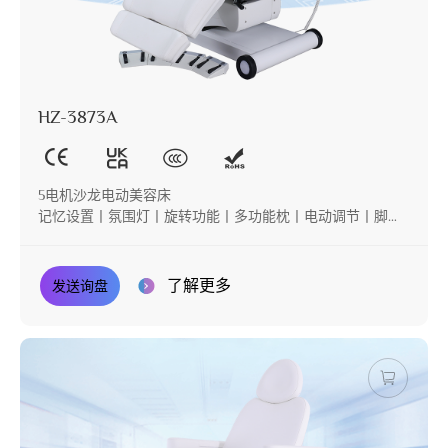
HZ-3873A
5电机沙龙电动美容床
记忆设置丨氛围灯丨旋转功能丨多功能枕丨电动调节丨脚控
功能
了解更多
发送询盘