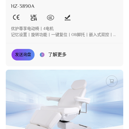
HZ-3890A
优护尊享电动椅丨4电机
记忆设置丨旋转功能丨一键复位丨OB脚托丨嵌入式双控丨后
倾
了解更多
发送询盘