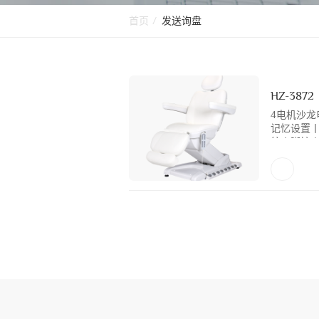
首页
/
发送询盘
HZ-3872
4电机沙龙
记忆设置
统丨脚控