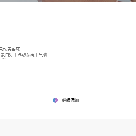
电动美容床
丨氛围灯丨温热系统丨气囊系
丨后倾
继续添加