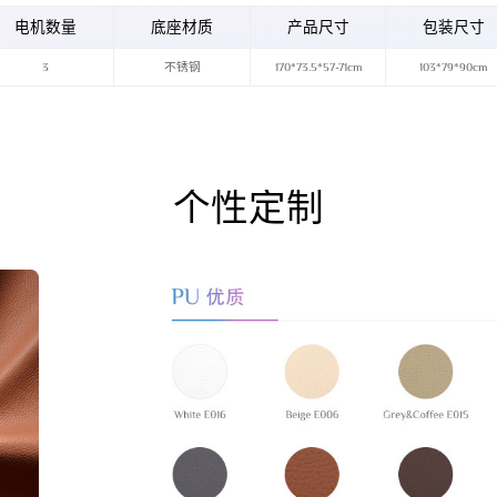
电机数量
底座材质
产品尺寸
包装尺寸
3
不锈钢
170*73.5*57-71cm
103*79*90cm
个性定制