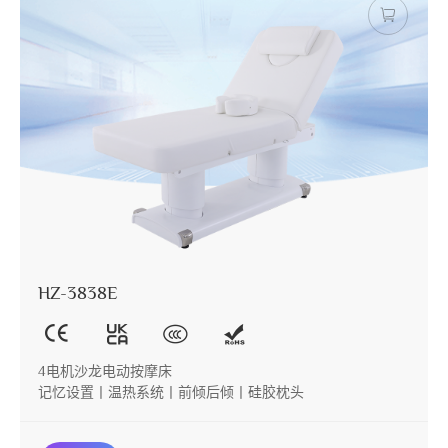
HZ-3838E
4电机沙龙电动按摩床
记忆设置丨温热系统丨前倾后倾丨硅胶枕头