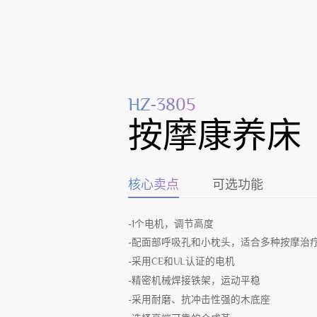
HZ-3805
按摩康养床
核心卖点
可选功能
-1个电机，调节高度
-配面部呼吸孔和小枕头，适合多种按摩治
-采用CE和UL认证的电机
-精密机械焊接铁架，运动平稳
-采用耐磨、抗冲击性强的木底座